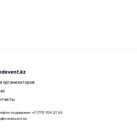
edevent.kz
я организаторов
нас
нтакты
лефон поддержки
: +7 (771) 709 27 55
fo@medevent.kz